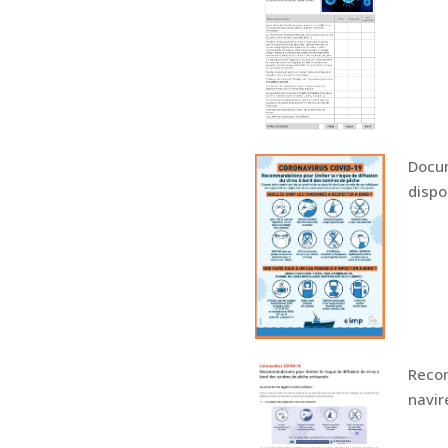
Docum
dispo
Recom
navir