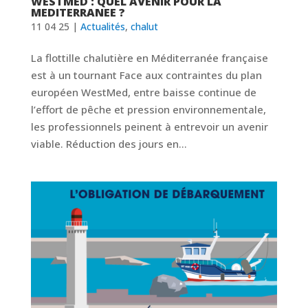
WESTMED : QUEL AVENIR POUR LA
MEDITERRANEE ?
11 04 25
|
Actualités
,
chalut
La flottille chalutière en Méditerranée française
est à un tournant Face aux contraintes du plan
européen WestMed, entre baisse continue de
l’effort de pêche et pression environnementale,
les professionnels peinent à entrevoir un avenir
viable. Réduction des jours en...