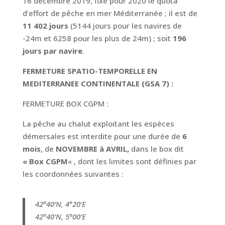
16 décembre 2019, fixe pour 2020 le quota
d’effort de pêche en mer Méditerranée ; il est de
11 402 jours
(5144 jours pour les navires de
-24m et 6258 pour les plus de 24m) ; soit
196
jours par navire
.
FERMETURE SPATIO-TEMPORELLE EN
MEDITERRANEE CONTINENTALE (GSA 7) :
FERMETURE BOX CGPM :
La pêche au chalut exploitant les espèces
démersales est interdite pour une durée de
6
mois
, de
NOVEMBRE à AVRIL,
dans le box dit
« Box CGPM
« , dont les limites sont définies par
les coordonnées suivantes :
42°40’N, 4°20’E
42°40’N, 5°00’E