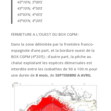
43°10’N, 5°00’E
43°10’N, 4°50’E
43°03’N, 4°45’E
43°03’N, 4°20’E
FERMETURE A L’OUEST DU BOX CGPM :
Dans la zone délimitée par la frontière franco-
espagnole d’une part, et la bordure ouest de la
BOX CGPM (4°20’E) ; d’autre part, la pêche au
chalut exploitant les espèces démersales est
interdite entre les isobathes de 90 à 100 m pour
une durée de
8 mois
, de
SEPTEMBRE A AVRIL