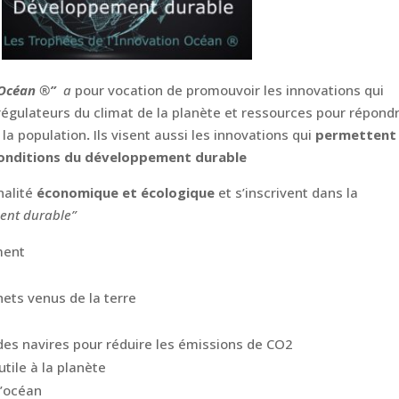
n Océan ®”
a
pour vocation de promouvoir les innovations qui
régulateurs du climat de la planète et ressources pour répond
 la population
.
Ils visent aussi les innovations qui
permettent
 conditions du développement durable
nalité
économique et écologique
et s’inscrivent dans la
ent durable”
ment
hets venus de la terre
es navires pour réduire les émissions de CO2
utile à la planète
l’océan