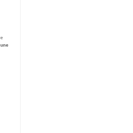
re
 une