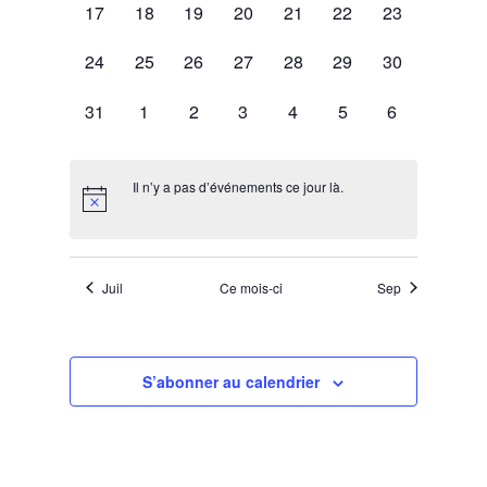
0
0
0
0
0
0
0
17
18
19
20
21
22
23
évènement,
évènement,
évènement,
évènement,
évènement,
évènement,
évènement,
0
0
0
0
0
0
0
24
25
26
27
28
29
30
évènement,
évènement,
évènement,
évènement,
évènement,
évènement,
évènement,
0
0
0
0
0
0
0
31
1
2
3
4
5
6
évènement,
évènement,
évènement,
évènement,
évènement,
évènement,
évènement,
Il n’y a pas d’événements ce jour là.
Juil
Ce mois-ci
Sep
S’abonner au calendrier